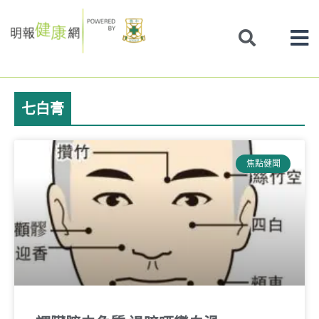
Skip
to
content
七白膏
焦點健聞