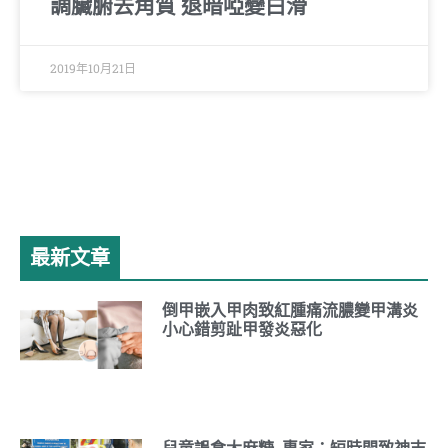
調臟腑去角質 退暗啞變白滑
2019年10月21日
最新文章
倒甲嵌入甲肉致紅腫痛流膿變甲溝炎
小心錯剪趾甲發炎惡化