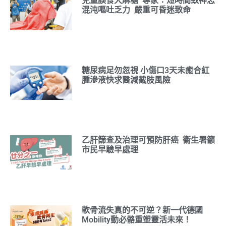
兒童誤食大麻糖 專家：短時間致神志
混沌嘔吐乏力 嚴重可昏迷致命
糖尿病足勿忽視 小傷口3天未癒合紅
腫滲液快求醫減截肢風險
乙肝篩查及治理可預防肝癌 衞生署籲
市民早驗早處理
軟骨流失真的不可逆？新一代德國
Mobility動必骼重塑靈活未來！