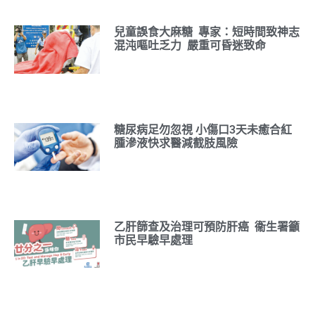
兒童誤食大麻糖 專家：短時間致神志
混沌嘔吐乏力 嚴重可昏迷致命
糖尿病足勿忽視 小傷口3天未癒合紅
腫滲液快求醫減截肢風險
乙肝篩查及治理可預防肝癌 衞生署籲
市民早驗早處理