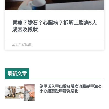
胃痛？膽石？心臟病？拆解上腹痛5大
成因及徵狀
2021年8月12日
最新文章
倒甲嵌入甲肉致紅腫痛流膿變甲溝炎
小心錯剪趾甲發炎惡化