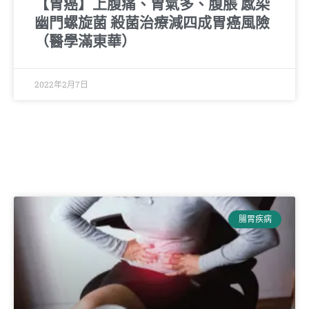
【胃癌】上腹痛、胃氣多、腹脹 感染
幽門螺旋菌 殺菌治療減四成胃癌風險
（醫學滿東華）
2022年2月7日
腸胃疾病