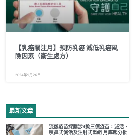
【乳癌關注月】預防乳癌 減低乳癌風
險因素（衞生處方）
2024年9月26日
最新文章
流感疫苗採購涉4款三價疫苗：滅活、
噴鼻式減活及注射式重組 月底起分批