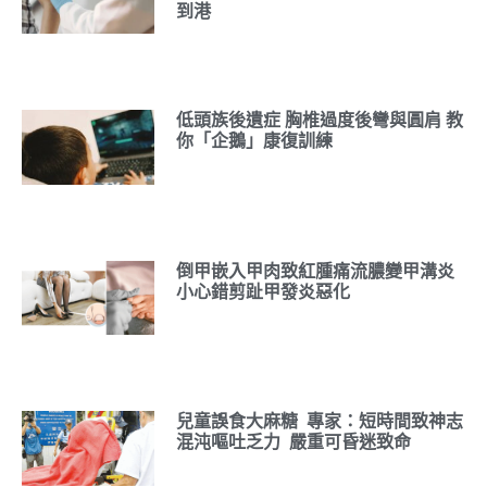
到港
低頭族後遺症 胸椎過度後彎與圓肩 教
你「企鵝」康復訓練
倒甲嵌入甲肉致紅腫痛流膿變甲溝炎
小心錯剪趾甲發炎惡化
兒童誤食大麻糖 專家：短時間致神志
混沌嘔吐乏力 嚴重可昏迷致命