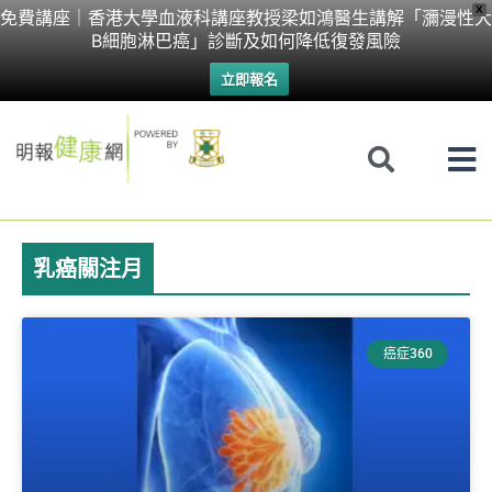
Skip
X
免費講座｜香港大學血液科講座教授梁如鴻醫生講解「瀰漫性大
B細胞淋巴癌」診斷及如何降低復發風險
to
立即報名
content
乳癌關注月
癌症360