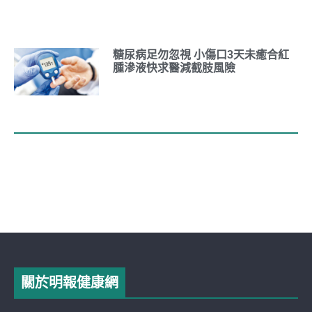
糖尿病足勿忽視 小傷口3天未癒合紅
腫滲液快求醫減截肢風險
關於明報健康網