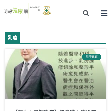
Skip
to
content
乳癌
Page
Page
Page
Page
健康專題