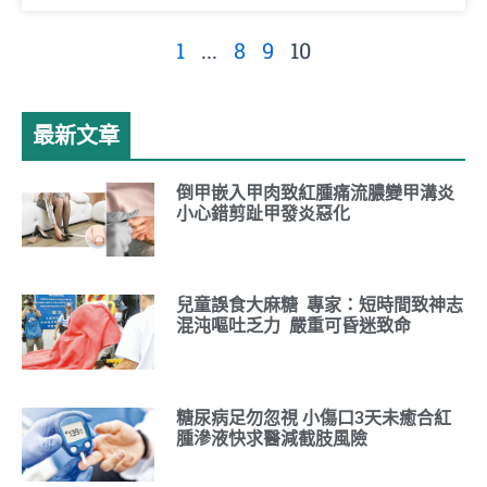
1
...
8
9
10
最新文章
倒甲嵌入甲肉致紅腫痛流膿變甲溝炎
小心錯剪趾甲發炎惡化
兒童誤食大麻糖 專家：短時間致神志
混沌嘔吐乏力 嚴重可昏迷致命
糖尿病足勿忽視 小傷口3天未癒合紅
腫滲液快求醫減截肢風險