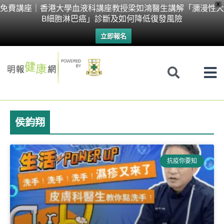
Skip
X
免費講座｜香港大學血液科講座教授梁如鴻醫生講解「瀰漫性大
B細胞淋巴癌」診斷及如何降低復發風險
to
立即報名
content
侯鈞翔
抗疫你要知