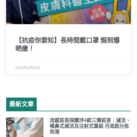
【抗疫你要知】長時間戴口罩 焗到爆
晒瘡！
2020年2月13日
最新文章
流感疫苗採購涉4款三價疫苗：滅活、
噴鼻式減活及注射式重組 月底起分批
到港