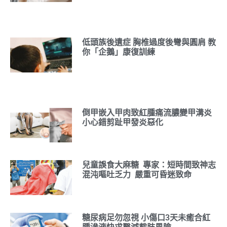
低頭族後遺症 胸椎過度後彎與圓肩 教
你「企鵝」康復訓練
倒甲嵌入甲肉致紅腫痛流膿變甲溝炎
小心錯剪趾甲發炎惡化
兒童誤食大麻糖 專家：短時間致神志
混沌嘔吐乏力 嚴重可昏迷致命
糖尿病足勿忽視 小傷口3天未癒合紅