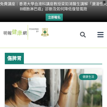
Skip
X
免費講座｜香港大學血液科講座教授梁如鴻醫生講解「瀰漫性大
B細胞淋巴癌」診斷及如何降低復發風險
to
立即報名
content
傷脾胃
健康生活