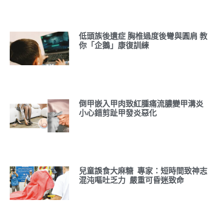
低頭族後遺症 胸椎過度後彎與圓肩 教
你「企鵝」康復訓練
倒甲嵌入甲肉致紅腫痛流膿變甲溝炎
小心錯剪趾甲發炎惡化
兒童誤食大麻糖 專家：短時間致神志
混沌嘔吐乏力 嚴重可昏迷致命