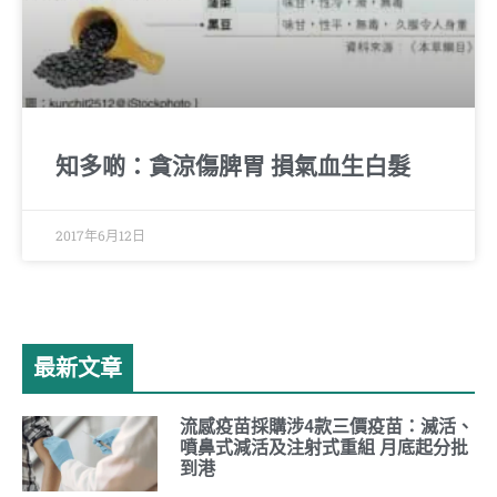
知多啲：貪涼傷脾胃 損氣血生白髮
2017年6月12日
最新文章
流感疫苗採購涉4款三價疫苗：滅活、
噴鼻式減活及注射式重組 月底起分批
到港