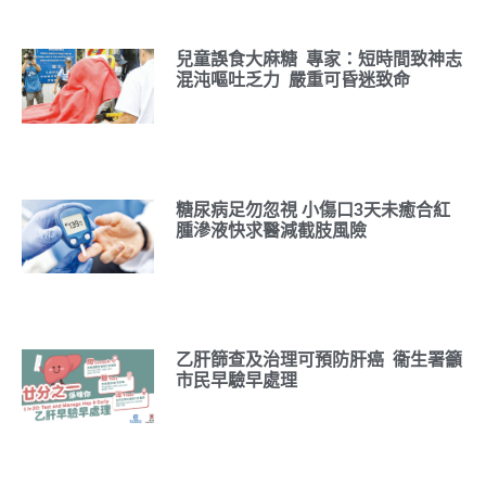
兒童誤食大麻糖 專家：短時間致神志
混沌嘔吐乏力 嚴重可昏迷致命
糖尿病足勿忽視 小傷口3天未癒合紅
腫滲液快求醫減截肢風險
乙肝篩查及治理可預防肝癌 衞生署籲
市民早驗早處理