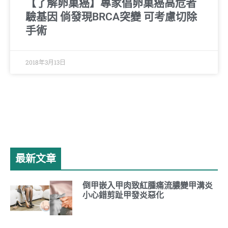
【了解卵巢癌】專家倡卵巢癌高危者
驗基因 倘發現BRCA突變 可考慮切除
手術
2018年3月13日
最新文章
倒甲嵌入甲肉致紅腫痛流膿變甲溝炎
小心錯剪趾甲發炎惡化