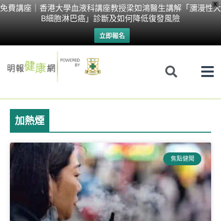
Skip
X
免費講座｜香港大學血液科講座教授梁如鴻醫生講解「瀰漫性大
B細胞淋巴癌」診斷及如何降低復發風險
to
立即報名
content
加熱煙
焦點健聞