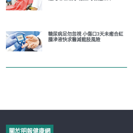
糖尿病足勿忽視 小傷口3天未癒合紅
腫滲液快求醫減截肢風險
關於明報健康網