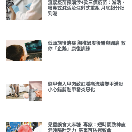
流感疫苗採購涉4款三價疫苗：滅活、
噴鼻式減活及注射式重組 月底起分批
到港
低頭族後遺症 胸椎過度後彎與圓肩 教
你「企鵝」康復訓練
倒甲嵌入甲肉致紅腫痛流膿變甲溝炎
小心錯剪趾甲發炎惡化
兒童誤食大麻糖 專家：短時間致神志
混沌嘔吐乏力 嚴重可昏迷致命