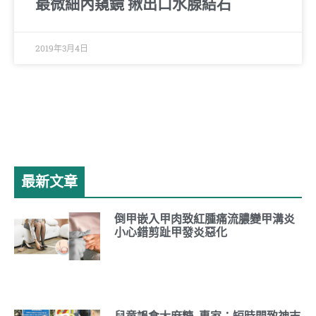
最微細內窺鏡 揪出口水腺結石
2019年3月4日
最新文章
倒甲嵌入甲肉致紅腫痛流膿變甲溝炎
小心錯剪趾甲發炎惡化