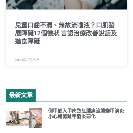
兒童口齒不清、無故流唾液？口肌發
展障礙12個徵狀 言語治療改善說話及
進食障礙
2023年9月29日
最新文章
倒甲嵌入甲肉致紅腫痛流膿變甲溝炎
小心錯剪趾甲發炎惡化