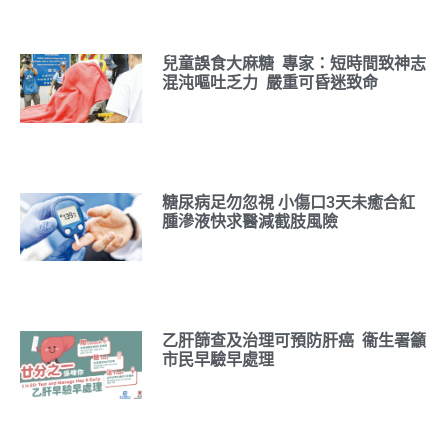
兒童誤食大麻糖 專家：短時間致神志
混沌嘔吐乏力 嚴重可昏迷致命
糖尿病足勿忽視 小傷口3天未癒合紅
腫滲液快求醫減截肢風險
乙肝篩查及治理可預防肝癌 衞生署籲
市民早驗早處理