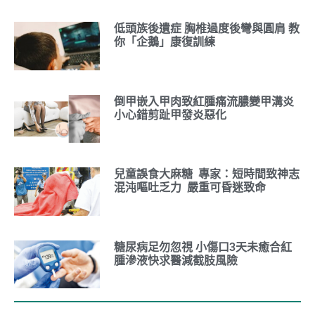
低頭族後遺症 胸椎過度後彎與圓肩 教
你「企鵝」康復訓練
倒甲嵌入甲肉致紅腫痛流膿變甲溝炎
小心錯剪趾甲發炎惡化
兒童誤食大麻糖 專家：短時間致神志
混沌嘔吐乏力 嚴重可昏迷致命
糖尿病足勿忽視 小傷口3天未癒合紅
腫滲液快求醫減截肢風險