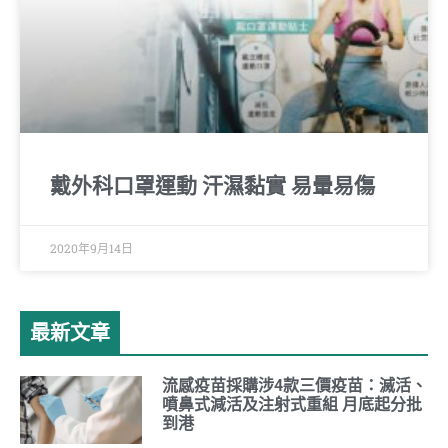
戴外科口罩運動 汗濕黏實 易暈易傷
2020年9月14日
最新文章
流感疫苗採購涉4款三價疫苗：滅活、
噴鼻式減活及注射式重組 月底起分批
到港