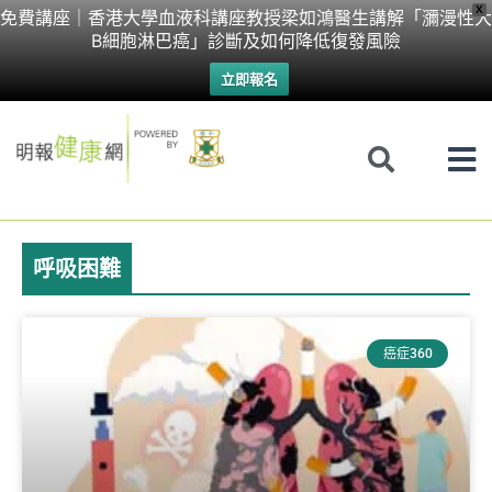
Skip
X
免費講座｜香港大學血液科講座教授梁如鴻醫生講解「瀰漫性大
B細胞淋巴癌」診斷及如何降低復發風險
to
立即報名
content
呼吸困難
癌症360