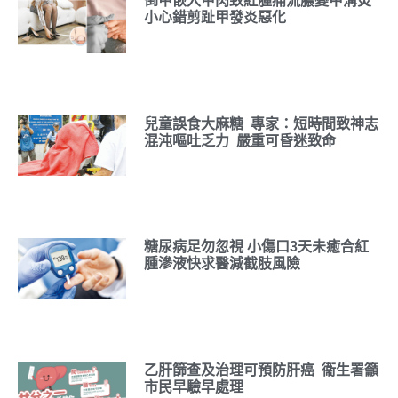
倒甲嵌入甲肉致紅腫痛流膿變甲溝炎
小心錯剪趾甲發炎惡化
兒童誤食大麻糖 專家：短時間致神志
混沌嘔吐乏力 嚴重可昏迷致命
糖尿病足勿忽視 小傷口3天未癒合紅
腫滲液快求醫減截肢風險
乙肝篩查及治理可預防肝癌 衞生署籲
市民早驗早處理