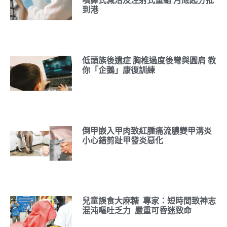
噴鼻式減活及注射式重組 月底起分批
到港
低頭族後遺症 胸椎過度後彎與圓肩 教
你「企鵝」康復訓練
倒甲嵌入甲肉致紅腫痛流膿變甲溝炎
小心錯剪趾甲發炎惡化
兒童誤食大麻糖 專家：短時間致神志
混沌嘔吐乏力 嚴重可昏迷致命