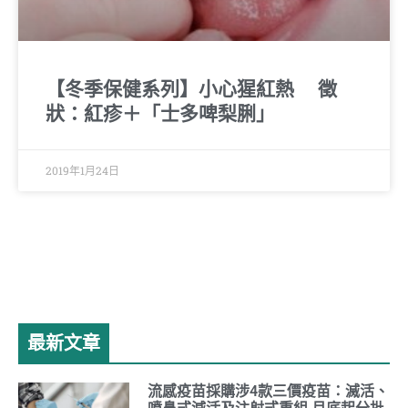
【冬季保健系列】小心猩紅熱 徵
狀：紅疹＋「士多啤梨脷」
2019年1月24日
最新文章
流感疫苗採購涉4款三價疫苗：滅活、