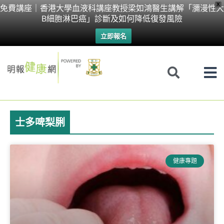
Skip
X
免費講座｜香港大學血液科講座教授梁如鴻醫生講解「瀰漫性大
B細胞淋巴癌」診斷及如何降低復發風險
to
立即報名
content
士多啤梨脷
健康專題