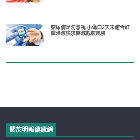
糖尿病足勿忽視 小傷口3天未癒合紅
腫滲液快求醫減截肢風險
關於明報健康網