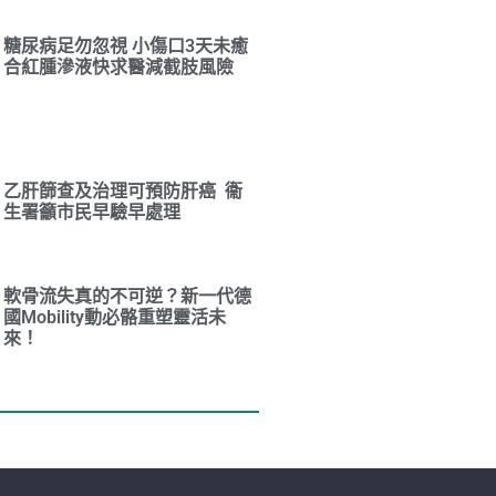
糖尿病足勿忽視 小傷口3天未癒
合紅腫滲液快求醫減截肢風險
乙肝篩查及治理可預防肝癌 衞
生署籲市民早驗早處理
軟骨流失真的不可逆？新一代德
國Mobility動必骼重塑靈活未
來！