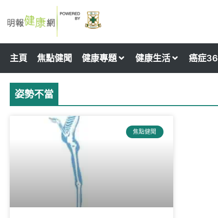
Skip
to
content
主頁
焦點健聞
健康專題
健康生活
癌症36
姿勢不當
焦點健聞