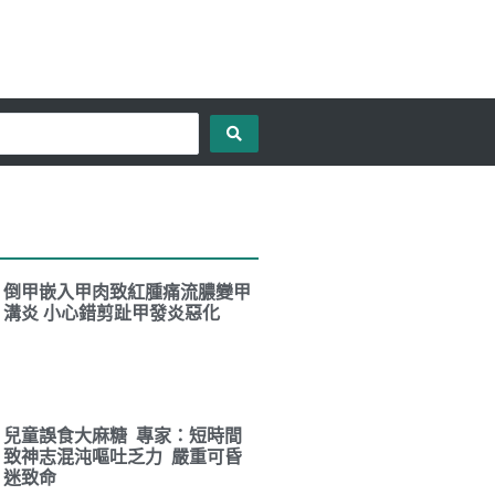
倒甲嵌入甲肉致紅腫痛流膿變甲
溝炎 小心錯剪趾甲發炎惡化
兒童誤食大麻糖 專家：短時間
致神志混沌嘔吐乏力 嚴重可昏
迷致命