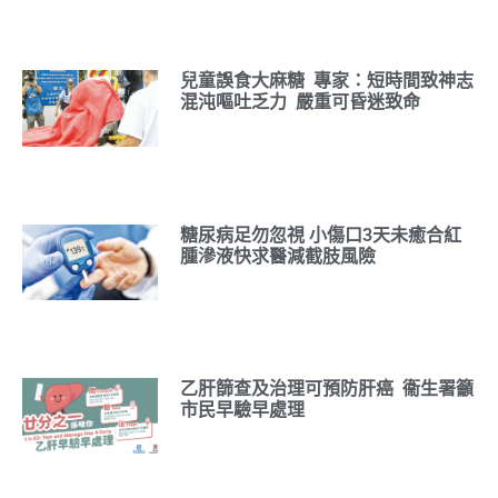
兒童誤食大麻糖 專家：短時間致神志
混沌嘔吐乏力 嚴重可昏迷致命
糖尿病足勿忽視 小傷口3天未癒合紅
腫滲液快求醫減截肢風險
乙肝篩查及治理可預防肝癌 衞生署籲
市民早驗早處理