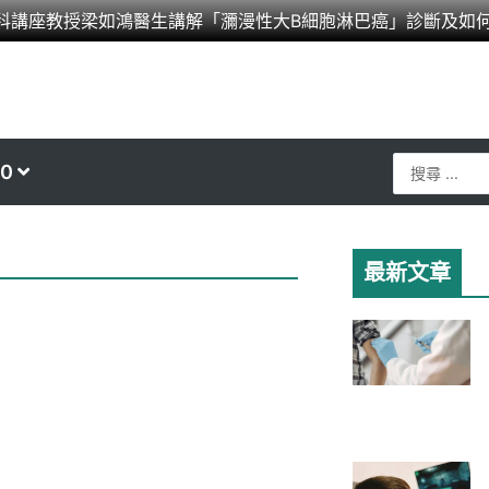
科講座教授梁如鴻醫生講解「瀰漫性大B細胞淋巴癌」診斷及如
Search
0
...
最新文章