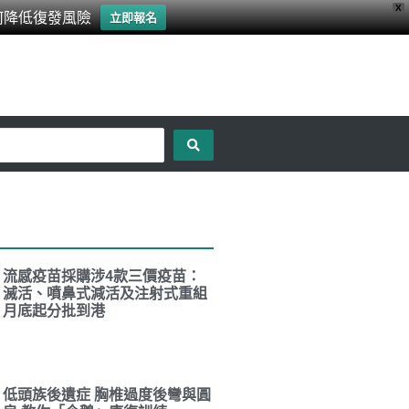
X
何降低復發風險
立即報名
流感疫苗採購涉4款三價疫苗：
滅活、噴鼻式減活及注射式重組
月底起分批到港
低頭族後遺症 胸椎過度後彎與圓