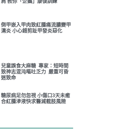
肩 教你「企鵝」康復訓練
倒甲嵌入甲肉致紅腫痛流膿變甲
溝炎 小心錯剪趾甲發炎惡化
兒童誤食大麻糖 專家：短時間
致神志混沌嘔吐乏力 嚴重可昏
迷致命
糖尿病足勿忽視 小傷口3天未癒
合紅腫滲液快求醫減截肢風險