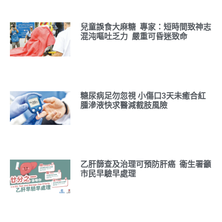
兒童誤食大麻糖 專家：短時間致神志
混沌嘔吐乏力 嚴重可昏迷致命
糖尿病足勿忽視 小傷口3天未癒合紅
腫滲液快求醫減截肢風險
乙肝篩查及治理可預防肝癌 衞生署籲
市民早驗早處理