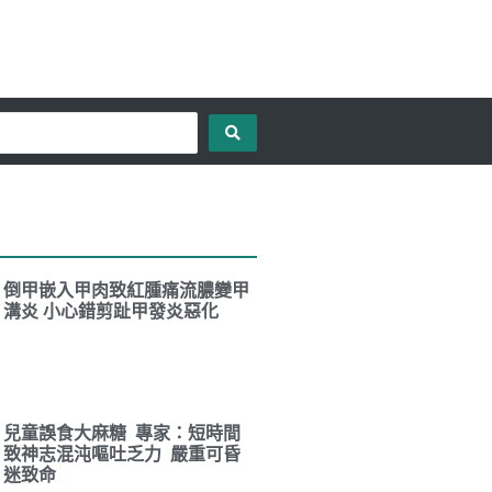
倒甲嵌入甲肉致紅腫痛流膿變甲
溝炎 小心錯剪趾甲發炎惡化
兒童誤食大麻糖 專家：短時間
致神志混沌嘔吐乏力 嚴重可昏
迷致命