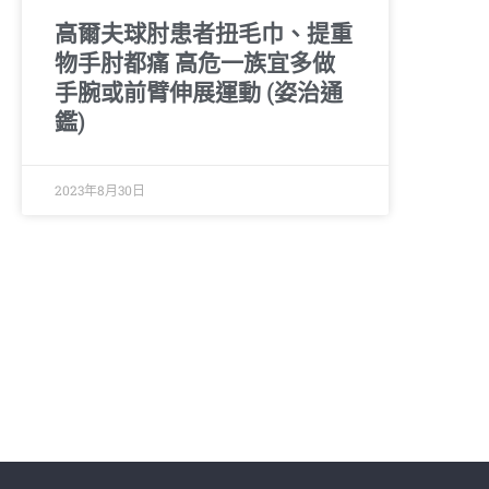
高爾夫球肘患者扭毛巾、提重
物手肘都痛 高危一族宜多做
手腕或前臂伸展運動 (姿治通
鑑)
2023年8月30日