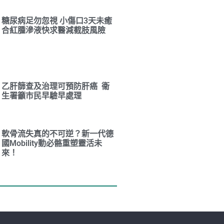
糖尿病足勿忽視 小傷口3天未癒
合紅腫滲液快求醫減截肢風險
乙肝篩查及治理可預防肝癌 衞
生署籲市民早驗早處理
軟骨流失真的不可逆？新一代德
國Mobility動必骼重塑靈活未
來！