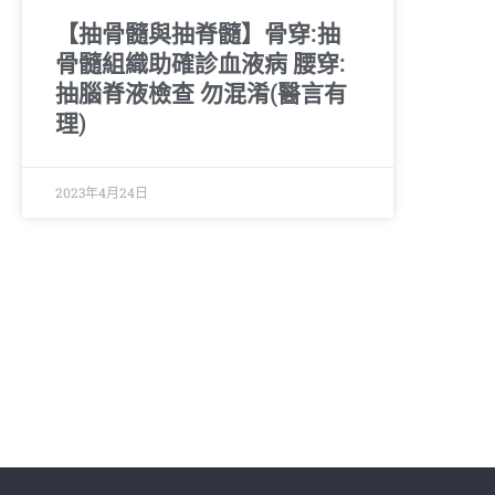
【抽骨髓與抽脊髓】骨穿:抽
骨髓組織助確診血液病 腰穿:
抽腦脊液檢查 勿混淆(醫言有
理)
2023年4月24日