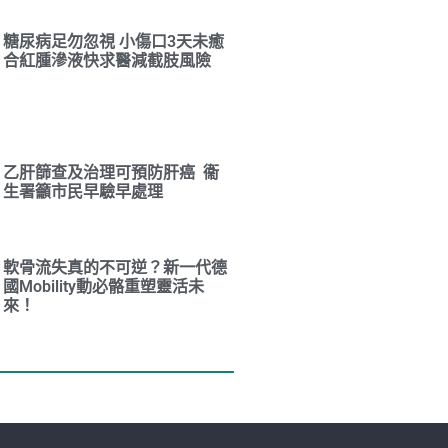
糖尿病足勿忽視 小傷口3天未癒
合紅腫滲液快求醫減截肢風險
乙肝篩查及治理可預防肝癌 衞
生署籲市民早驗早處理
軟骨流失真的不可逆？新一代德
國Mobility動必骼重塑靈活未
來！