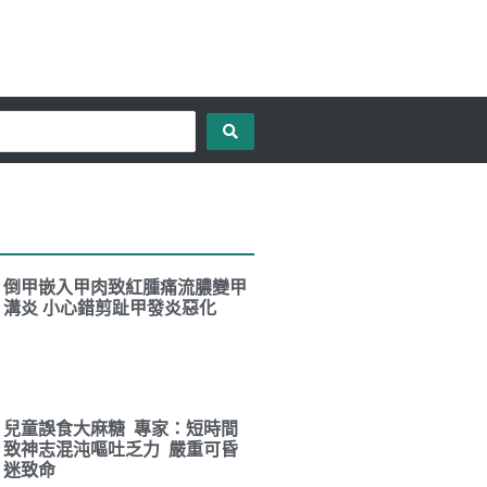
倒甲嵌入甲肉致紅腫痛流膿變甲
溝炎 小心錯剪趾甲發炎惡化
兒童誤食大麻糖 專家：短時間
致神志混沌嘔吐乏力 嚴重可昏
迷致命