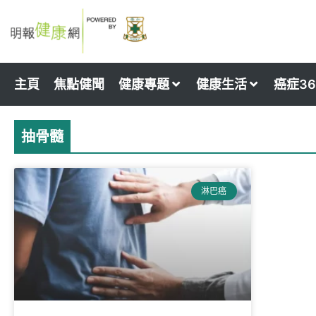
Skip
to
content
主頁
焦點健聞
健康專題
健康生活
癌症36
抽骨髓
淋巴癌