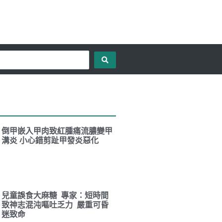
倒甲嵌入甲肉致紅腫痛流膿變甲
溝炎 小心錯剪趾甲發炎惡化
兒童誤食大麻糖 專家：短時間
致神志混沌嘔吐乏力 嚴重可昏
迷致命