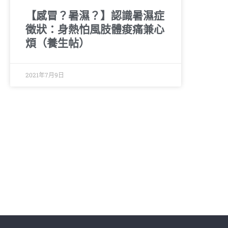
【感冒？暑濕？】認識暑濕症
徵狀：身熱怕風肢體痠痛兼心
煩（養生帖）
2021年7月9日