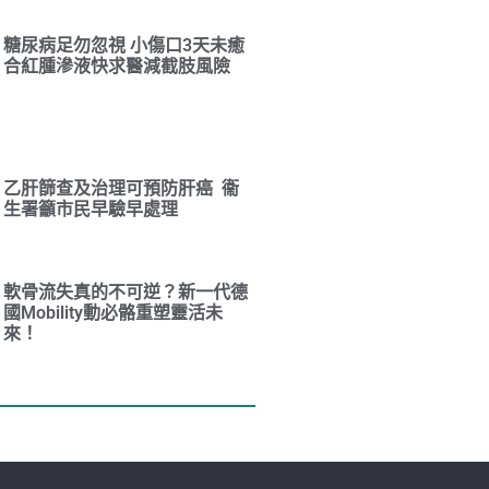
糖尿病足勿忽視 小傷口3天未癒
合紅腫滲液快求醫減截肢風險
乙肝篩查及治理可預防肝癌 衞
生署籲市民早驗早處理
軟骨流失真的不可逆？新一代德
國Mobility動必骼重塑靈活未
來！