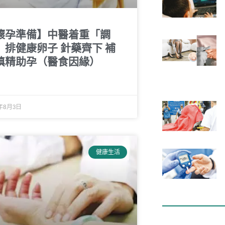
懷孕準備】中醫着重「調
」排健康卵子 針藥齊下 補
填精助孕（醫食因緣）
1年8月3日
健康生活