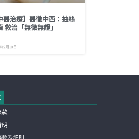
中醫治療】醫徹中西：抽絲
繭 救治「無徵無證」
年12月10日
款
條款
聲明
條款及細則