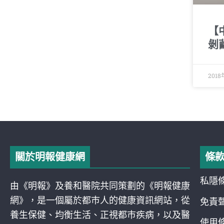
【
剝
2018
關於明報健康網
條
私隱
由《明報》及養和醫院共同策劃的《明報健康
網》，是一個屬於都巿人的健康資訊網站，從
免責
養生保健、均衡生活、正視都巿疾病，以及醫
使用