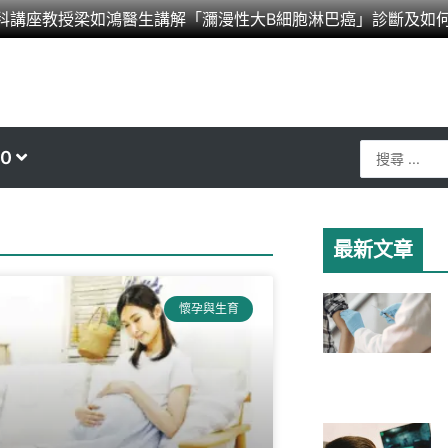
科講座教授梁如鴻醫生講解「瀰漫性大B細胞淋巴癌」診斷及如
Search
0
...
最新文章
懷孕與生育