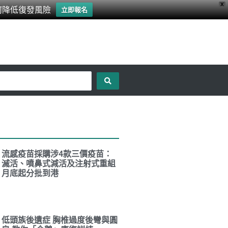
X
何降低復發風險
立即報名
流感疫苗採購涉4款三價疫苗：
滅活、噴鼻式減活及注射式重組
月底起分批到港
低頭族後遺症 胸椎過度後彎與圓