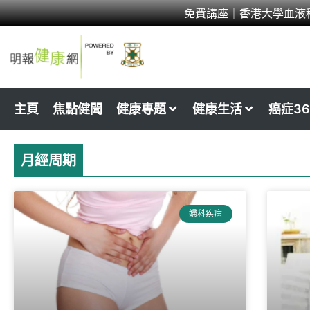
Skip
免費講座｜香港大學血液
to
content
主頁
焦點健聞
健康專題
健康生活
癌症36
月經周期
婦科疾病