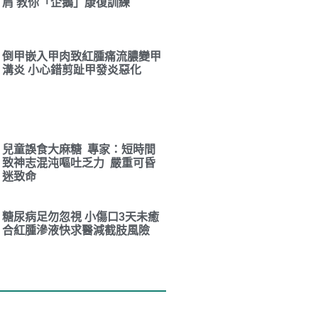
肩 教你「企鵝」康復訓練
倒甲嵌入甲肉致紅腫痛流膿變甲
溝炎 小心錯剪趾甲發炎惡化
兒童誤食大麻糖 專家：短時間
致神志混沌嘔吐乏力 嚴重可昏
迷致命
糖尿病足勿忽視 小傷口3天未癒
合紅腫滲液快求醫減截肢風險