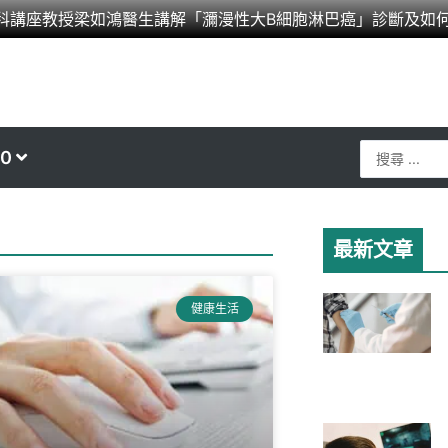
科講座教授梁如鴻醫生講解「瀰漫性大B細胞淋巴癌」診斷及如
Search
0
...
最新文章
健康生活