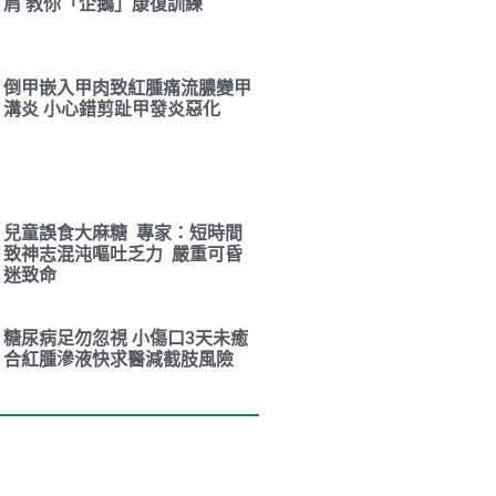
肩 教你「企鵝」康復訓練
倒甲嵌入甲肉致紅腫痛流膿變甲
溝炎 小心錯剪趾甲發炎惡化
兒童誤食大麻糖 專家：短時間
致神志混沌嘔吐乏力 嚴重可昏
迷致命
糖尿病足勿忽視 小傷口3天未癒
合紅腫滲液快求醫減截肢風險