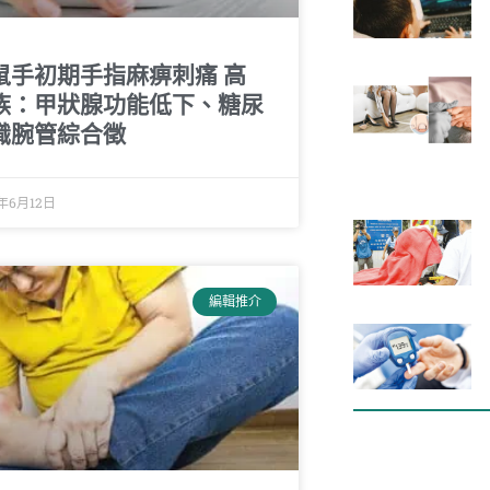
鼠手初期手指麻痹刺痛 高
族：甲狀腺功能低下、糖尿
識腕管綜合徵
4年6月12日
編輯推介