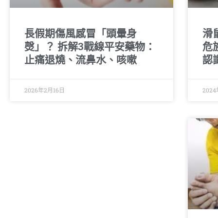
長假期傷風感冒「頭暈身
滑
㷫」？ 拆解3戰線平安藥物：
危
止痛退燒、流鼻水、咳嗽
認
2026年2月16日
202