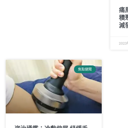
痛
積
減
2023
焦點健聞