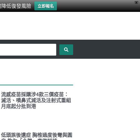
X
何降低復發風險
立即報名
流感疫苗採購涉4款三價疫苗：
滅活、噴鼻式減活及注射式重組
月底起分批到港
低頭族後遺症 胸椎過度後彎與圓