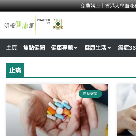
Skip
免費講座｜香港大學血液
to
content
主頁
焦點健聞
健康專題
健康生活
癌症36
止痛
焦點健聞