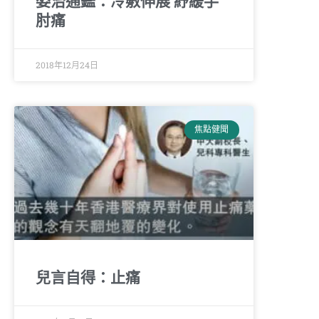
姿治通鑑：冷敷伸展 紓緩手
肘痛
2018年12月24日
焦點健聞
兒言自得：止痛