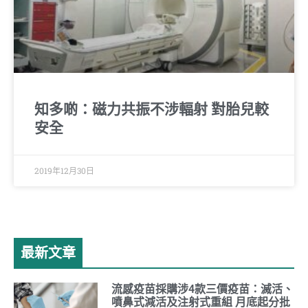
知多啲：磁力共振不涉輻射 對胎兒較
安全
2019年12月30日
最新文章
流感疫苗採購涉4款三價疫苗：滅活、
噴鼻式減活及注射式重組 月底起分批