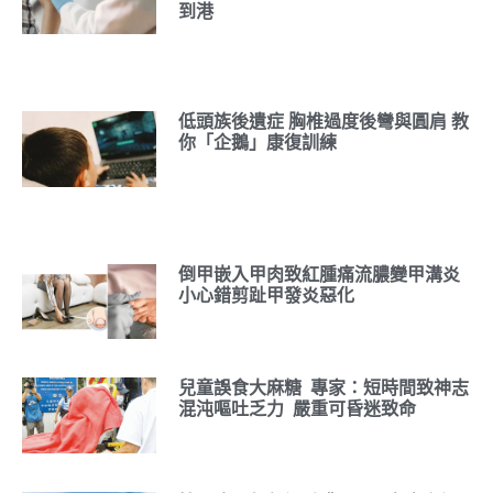
到港
低頭族後遺症 胸椎過度後彎與圓肩 教
你「企鵝」康復訓練
倒甲嵌入甲肉致紅腫痛流膿變甲溝炎
小心錯剪趾甲發炎惡化
兒童誤食大麻糖 專家：短時間致神志
混沌嘔吐乏力 嚴重可昏迷致命