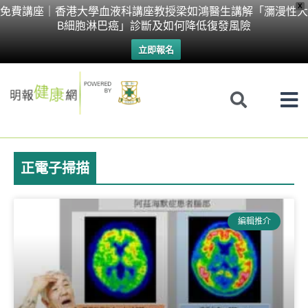
Skip
X
免費講座｜香港大學血液科講座教授梁如鴻醫生講解「瀰漫性大
B細胞淋巴癌」診斷及如何降低復發風險
to
立即報名
content
正電子掃描
編輯推介