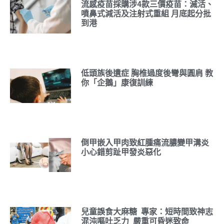
流感疫苗採購涉4款三價疫苗：滅活、
噴鼻式減活及注射式重組 月底起分批
到港
低頭族後遺症 胸椎過度後彎與圓肩 教
你「企鵝」康復訓練
倒甲嵌入甲肉致紅腫痛流膿變甲溝炎
小心錯剪趾甲發炎惡化
兒童誤食大麻糖 專家：短時間致神志
混沌嘔吐乏力 嚴重可昏迷致命