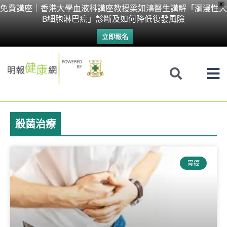
Skip
X
免費講座｜香港大學血液科講座教授梁如鴻醫生講解「瀰漫性大
B細胞淋巴癌」診斷及如何降低復發風險
to
立即報名
content
殺菌治療
胃癌