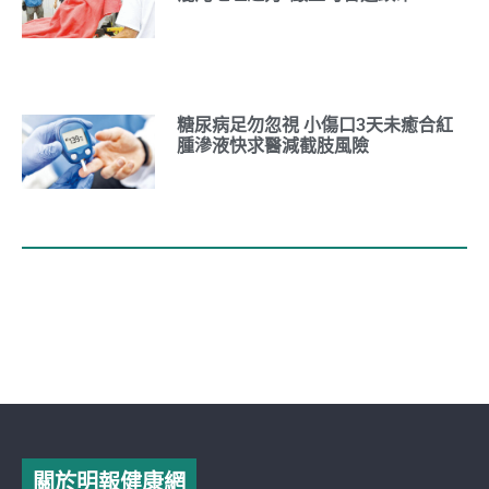
糖尿病足勿忽視 小傷口3天未癒合紅
腫滲液快求醫減截肢風險
關於明報健康網