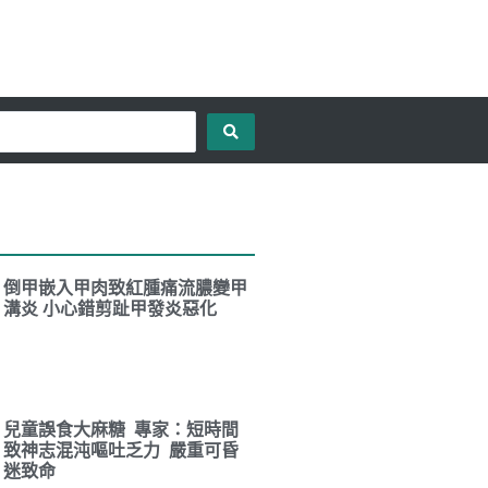
倒甲嵌入甲肉致紅腫痛流膿變甲
溝炎 小心錯剪趾甲發炎惡化
兒童誤食大麻糖 專家：短時間
致神志混沌嘔吐乏力 嚴重可昏
迷致命