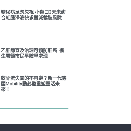
糖尿病足勿忽視 小傷口3天未癒
合紅腫滲液快求醫減截肢風險
乙肝篩查及治理可預防肝癌 衞
生署籲市民早驗早處理
軟骨流失真的不可逆？新一代德
國Mobility動必骼重塑靈活未
來！