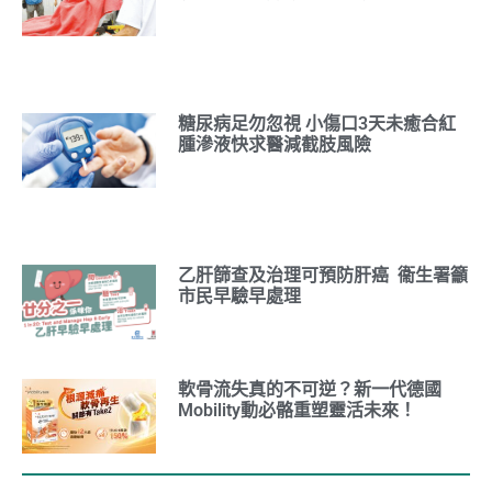
糖尿病足勿忽視 小傷口3天未癒合紅
腫滲液快求醫減截肢風險
乙肝篩查及治理可預防肝癌 衞生署籲
市民早驗早處理
軟骨流失真的不可逆？新一代德國
Mobility動必骼重塑靈活未來！