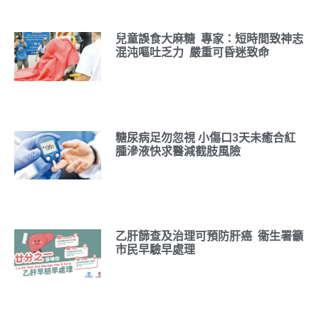
兒童誤食大麻糖 專家：短時間致神志
混沌嘔吐乏力 嚴重可昏迷致命
糖尿病足勿忽視 小傷口3天未癒合紅
腫滲液快求醫減截肢風險
乙肝篩查及治理可預防肝癌 衞生署籲
市民早驗早處理