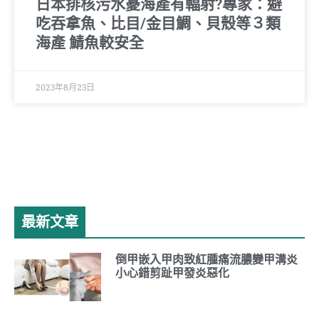
日本排核污水憂海產有輻射?專家：避
吃吞拿魚、比目/金目鯛、貝殼等３類
海產 鯖魚較安全
2023年8月23日
最新文章
倒甲嵌入甲肉致紅腫痛流膿變甲溝炎
小心錯剪趾甲發炎惡化