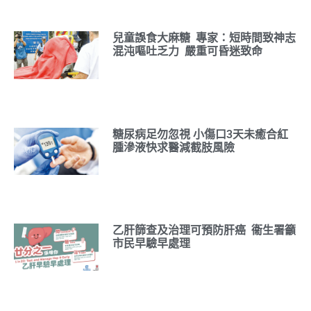
兒童誤食大麻糖 專家：短時間致神志
混沌嘔吐乏力 嚴重可昏迷致命
糖尿病足勿忽視 小傷口3天未癒合紅
腫滲液快求醫減截肢風險
乙肝篩查及治理可預防肝癌 衞生署籲
市民早驗早處理