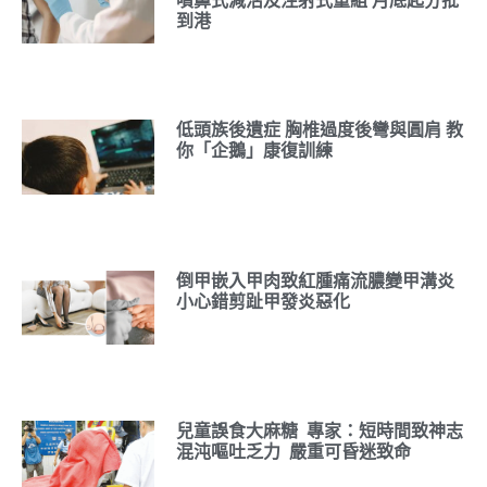
噴鼻式減活及注射式重組 月底起分批
到港
低頭族後遺症 胸椎過度後彎與圓肩 教
你「企鵝」康復訓練
倒甲嵌入甲肉致紅腫痛流膿變甲溝炎
小心錯剪趾甲發炎惡化
兒童誤食大麻糖 專家：短時間致神志
混沌嘔吐乏力 嚴重可昏迷致命