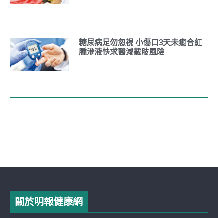
糖尿病足勿忽視 小傷口3天未癒合紅
腫滲液快求醫減截肢風險
關於明報健康網