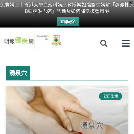
Skip
X
免費講座｜香港大學血液科講座教授梁如鴻醫生講解「瀰漫性大
B細胞淋巴癌」診斷及如何降低復發風險
to
立即報名
content
湧泉穴
健康生活