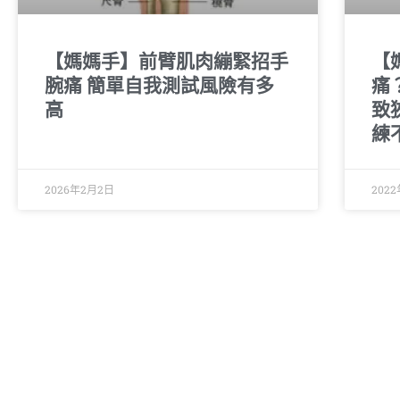
【媽媽手】前臂肌肉繃緊招手
【
腕痛 簡單自我測試風險有多
痛
高
致
練
2026年2月2日
202