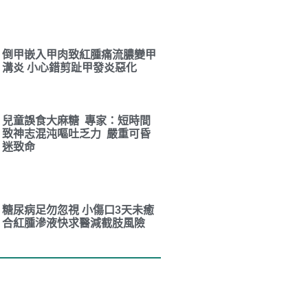
倒甲嵌入甲肉致紅腫痛流膿變甲
溝炎 小心錯剪趾甲發炎惡化
兒童誤食大麻糖 專家：短時間
致神志混沌嘔吐乏力 嚴重可昏
迷致命
糖尿病足勿忽視 小傷口3天未癒
合紅腫滲液快求醫減截肢風險