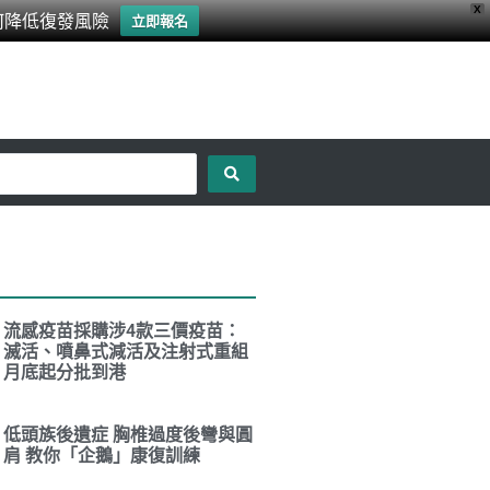
X
何降低復發風險
立即報名
流感疫苗採購涉4款三價疫苗：
滅活、噴鼻式減活及注射式重組
月底起分批到港
低頭族後遺症 胸椎過度後彎與圓
肩 教你「企鵝」康復訓練