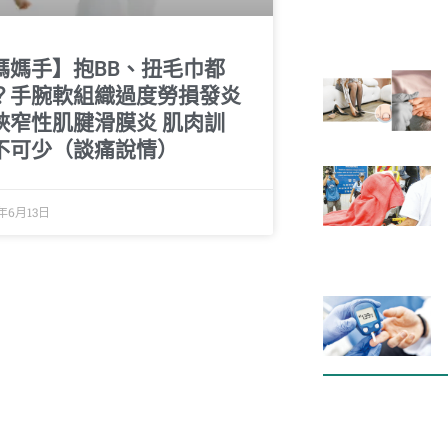
媽媽手】抱BB、扭毛巾都
？手腕軟組織過度勞損發炎
狹窄性肌腱滑膜炎 肌肉訓
不可少（談痛說情）
2年6月13日