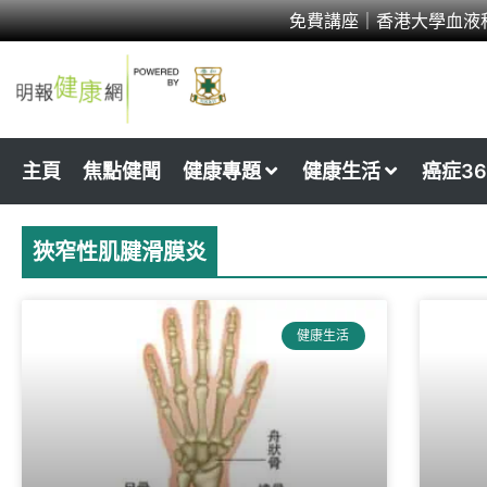
Skip
免費講座｜香港大學血液
to
content
主頁
焦點健聞
健康專題
健康生活
癌症36
狹窄性肌腱滑膜炎
健康生活