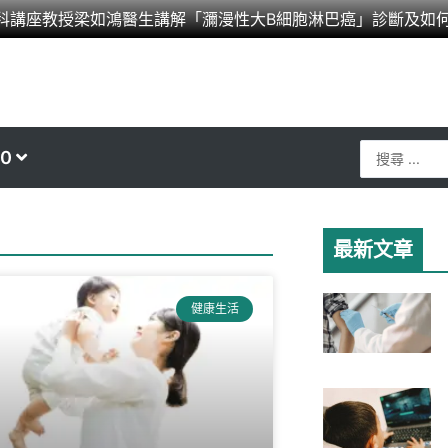
科講座教授梁如鴻醫生講解「瀰漫性大B細胞淋巴癌」診斷及如
Search
0
...
最新文章
健康生活