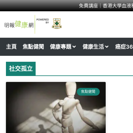
Skip
免費講座｜香港大學血液
to
content
主頁
焦點健聞
健康專題
健康生活
癌症36
社交孤立
焦點健聞