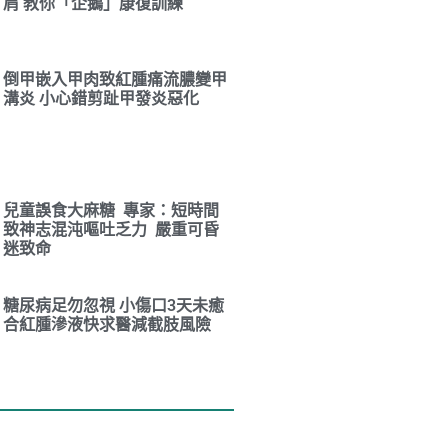
肩 教你「企鵝」康復訓練
倒甲嵌入甲肉致紅腫痛流膿變甲
溝炎 小心錯剪趾甲發炎惡化
兒童誤食大麻糖 專家：短時間
致神志混沌嘔吐乏力 嚴重可昏
迷致命
糖尿病足勿忽視 小傷口3天未癒
合紅腫滲液快求醫減截肢風險