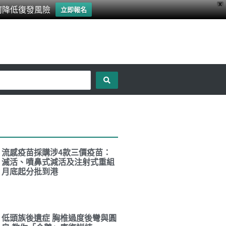
X
何降低復發風險
立即報名
流感疫苗採購涉4款三價疫苗：
滅活、噴鼻式減活及注射式重組
月底起分批到港
低頭族後遺症 胸椎過度後彎與圓