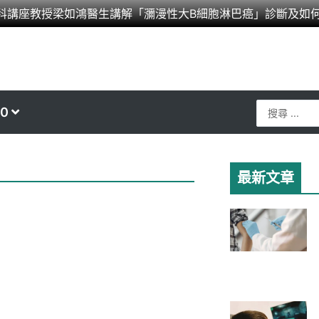
科講座教授梁如鴻醫生講解「瀰漫性大B細胞淋巴癌」診斷及如
Search
0
...
最新文章