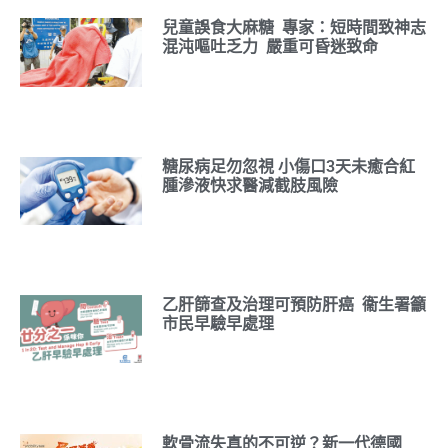
兒童誤食大麻糖 專家：短時間致神志
混沌嘔吐乏力 嚴重可昏迷致命
糖尿病足勿忽視 小傷口3天未癒合紅
腫滲液快求醫減截肢風險
乙肝篩查及治理可預防肝癌 衞生署籲
市民早驗早處理
軟骨流失真的不可逆？新一代德國