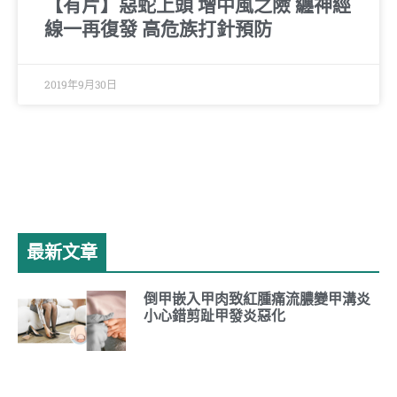
【有片】惡蛇上頭 增中風之險 纏神經
線一再復發 高危族打針預防
2019年9月30日
最新文章
倒甲嵌入甲肉致紅腫痛流膿變甲溝炎
小心錯剪趾甲發炎惡化