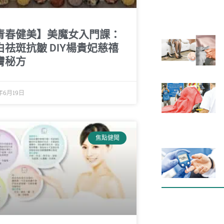
青春健美】美魔女入門課：
白祛斑抗皺 DIY楊貴妃慈禧
膚秘方
年6月19日
焦點健聞