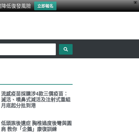
X
何降低復發風險
立即報名
流感疫苗採購涉4款三價疫苗：
滅活、噴鼻式減活及注射式重組
月底起分批到港
低頭族後遺症 胸椎過度後彎與圓
肩 教你「企鵝」康復訓練