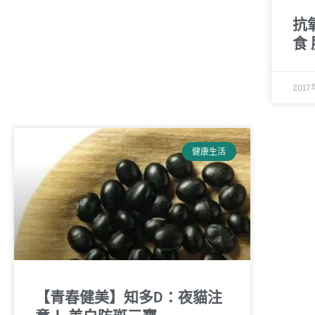
抗
食
201
健康生活
【青春健美】知多D：夜貓注