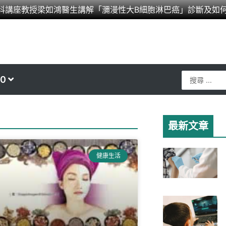
科講座教授梁如鴻醫生講解「瀰漫性大B細胞淋巴癌」診斷及如
Search
0
...
最新文章
健康生活