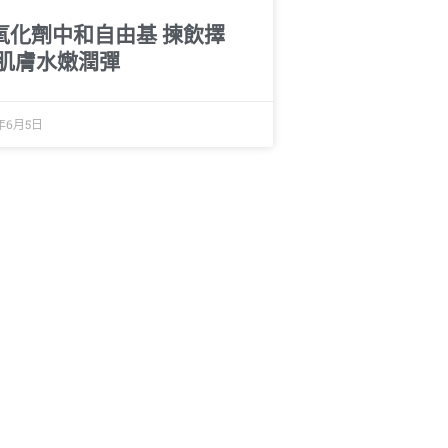
氧化劑中和自由基 揀飲擇
 肌膚水嫩潤彈
7年6月5日