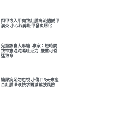
倒甲嵌入甲肉致紅腫痛流膿變甲
溝炎 小心錯剪趾甲發炎惡化
兒童誤食大麻糖 專家：短時間
致神志混沌嘔吐乏力 嚴重可昏
迷致命
糖尿病足勿忽視 小傷口3天未癒
合紅腫滲液快求醫減截肢風險