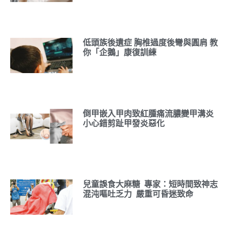
低頭族後遺症 胸椎過度後彎與圓肩 教
你「企鵝」康復訓練
倒甲嵌入甲肉致紅腫痛流膿變甲溝炎
小心錯剪趾甲發炎惡化
兒童誤食大麻糖 專家：短時間致神志
混沌嘔吐乏力 嚴重可昏迷致命