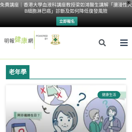
Skip
X
免費講座｜香港大學血液科講座教授梁如鴻醫生講解「瀰漫性大
B細胞淋巴癌」診斷及如何降低復發風險
to
立即報名
content
老年學
健康生活