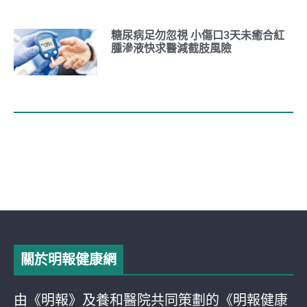
糖尿病足勿忽視 小傷口3天未癒合紅
腫滲液快求醫減截肢風險
關於明報健康網
由《明報》及養和醫院共同策劃的《明報健康