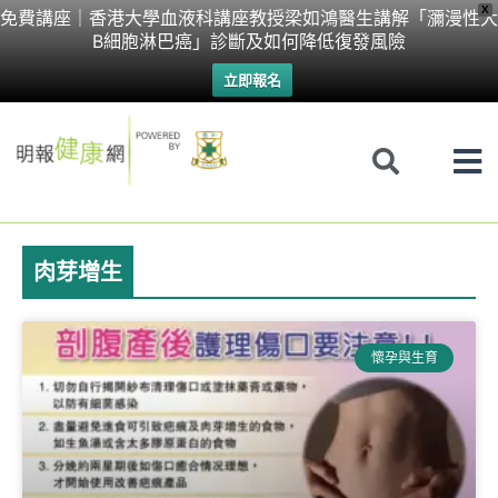
Skip
X
免費講座｜香港大學血液科講座教授梁如鴻醫生講解「瀰漫性大
B細胞淋巴癌」診斷及如何降低復發風險
to
立即報名
content
肉芽增生
懷孕與生育