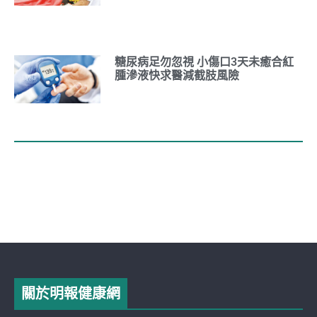
糖尿病足勿忽視 小傷口3天未癒合紅
腫滲液快求醫減截肢風險
關於明報健康網