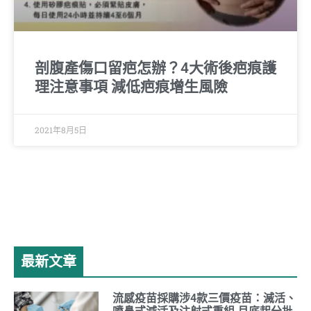
剖腹產傷口留疤怎辦？4大術後疤痕護
理注意事項 減低疤痕增生風險
2021年8月5日
最新文章
流感疫苗採購涉4款三價疫苗：滅活、