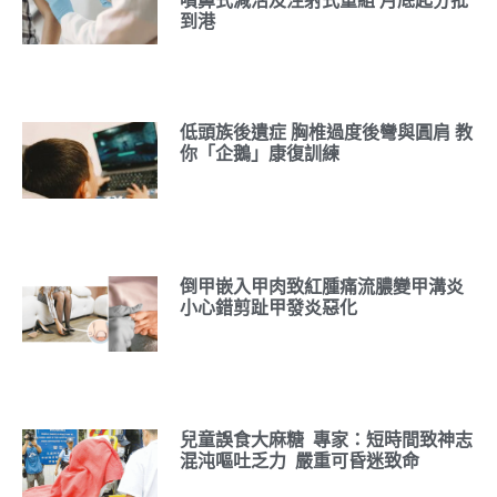
噴鼻式減活及注射式重組 月底起分批
到港
低頭族後遺症 胸椎過度後彎與圓肩 教
你「企鵝」康復訓練
倒甲嵌入甲肉致紅腫痛流膿變甲溝炎
小心錯剪趾甲發炎惡化
兒童誤食大麻糖 專家：短時間致神志
混沌嘔吐乏力 嚴重可昏迷致命