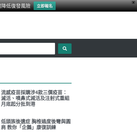
X
何降低復發風險
立即報名
流感疫苗採購涉4款三價疫苗：
滅活、噴鼻式減活及注射式重組
月底起分批到港
低頭族後遺症 胸椎過度後彎與圓
肩 教你「企鵝」康復訓練