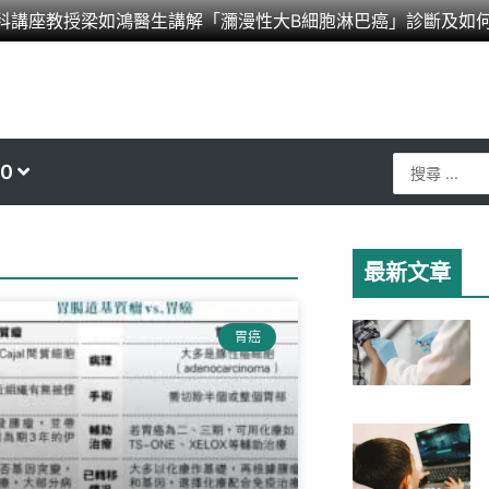
科講座教授梁如鴻醫生講解「瀰漫性大B細胞淋巴癌」診斷及如
Search
0
...
最新文章
胃癌