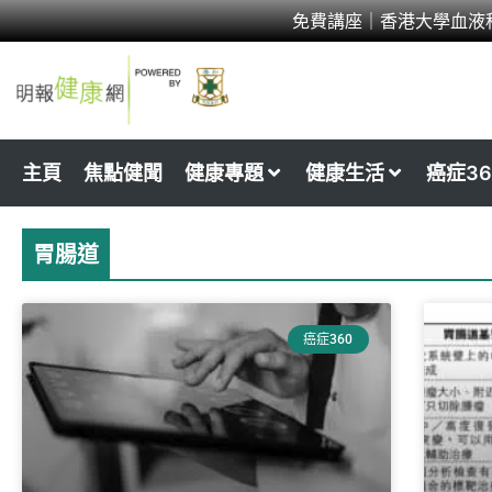
Skip
免費講座｜香港大學血液
to
content
主頁
焦點健聞
健康專題
健康生活
癌症36
胃腸道
癌症360