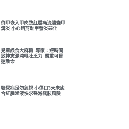
倒甲嵌入甲肉致紅腫痛流膿變甲
溝炎 小心錯剪趾甲發炎惡化
兒童誤食大麻糖 專家：短時間
致神志混沌嘔吐乏力 嚴重可昏
迷致命
糖尿病足勿忽視 小傷口3天未癒
合紅腫滲液快求醫減截肢風險