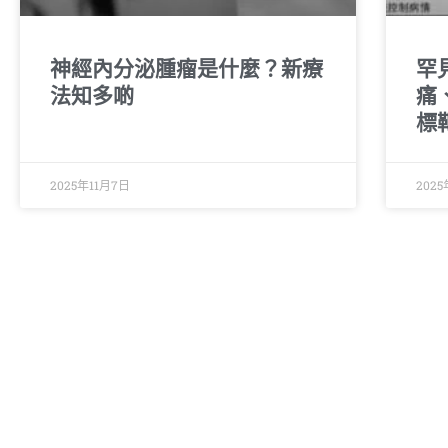
神經內分泌腫瘤是什麼？新療
罕
法知多啲
痛
標
2025年11月7日
202