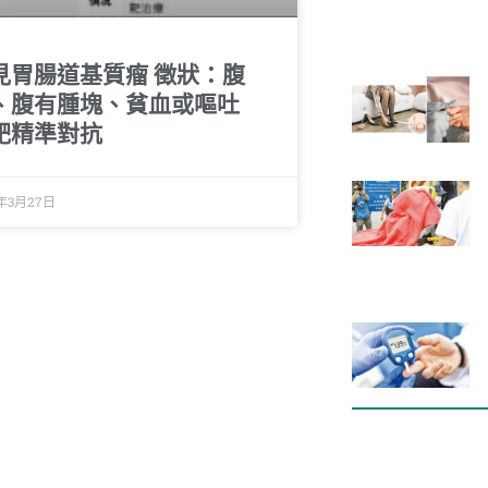
見胃腸道基質瘤 徵狀：腹
、腹有腫塊、貧血或嘔吐
靶精準對抗
5年3月27日