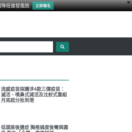
X
何降低復發風險
立即報名
流感疫苗採購涉4款三價疫苗：
滅活、噴鼻式減活及注射式重組
月底起分批到港
低頭族後遺症 胸椎過度後彎與圓