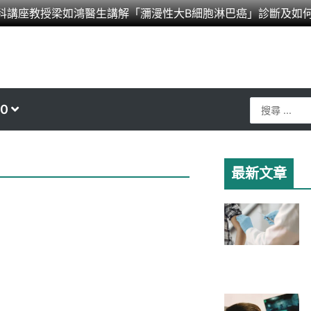
科講座教授梁如鴻醫生講解「瀰漫性大B細胞淋巴癌」診斷及如
Search
0
...
最新文章