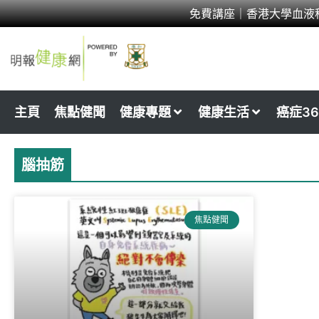
Skip
免費講座｜香港大學血液
to
content
主頁
焦點健聞
健康專題
健康生活
癌症36
腦抽筋
焦點健聞