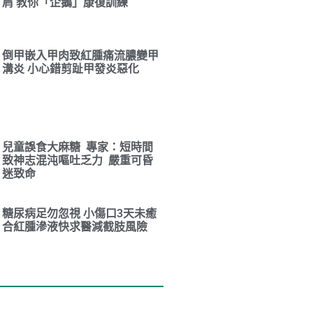
肩 教你「企鵝」康復訓練
倒甲嵌入甲肉致紅腫痛流膿變甲
溝炎 小心錯剪趾甲發炎惡化
兒童誤食大麻糖 專家：短時間
致神志混沌嘔吐乏力 嚴重可昏
迷致命
糖尿病足勿忽視 小傷口3天未癒
合紅腫滲液快求醫減截肢風險