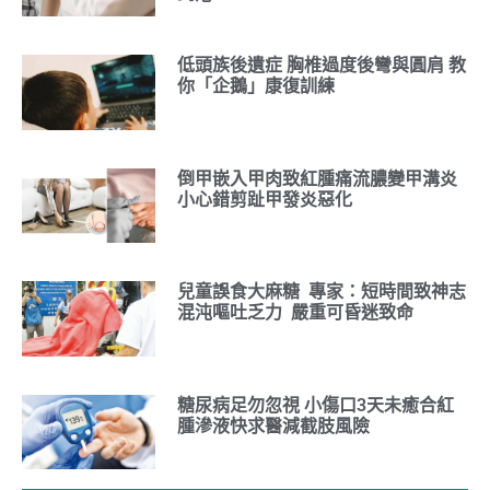
低頭族後遺症 胸椎過度後彎與圓肩 教
你「企鵝」康復訓練
倒甲嵌入甲肉致紅腫痛流膿變甲溝炎
小心錯剪趾甲發炎惡化
兒童誤食大麻糖 專家：短時間致神志
混沌嘔吐乏力 嚴重可昏迷致命
糖尿病足勿忽視 小傷口3天未癒合紅
腫滲液快求醫減截肢風險