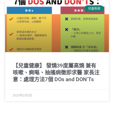
兒童疾病
【兒童健康】 發燒39度屬高燒 兼有
咳嗽、痾嘔、抽搐病徵即求醫 家長注
意：處理方法7個 DOs and DON’Ts
2020年2月3日