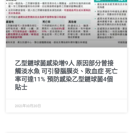
乙型鏈球菌感染增9人 原因部分曾接
觸淡水魚 可引發腦膜炎、敗血症 死亡
率可達11% 預防感染乙型鏈球菌4個
貼士
2021年10月20日