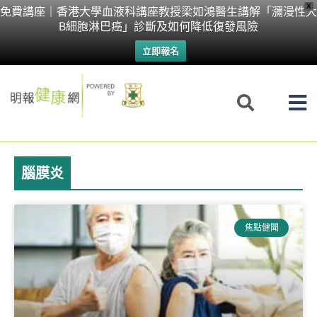
Skip
X
免費講座｜香港大學血液科講座教授梁如鴻醫生講解「瀰漫性大
B細胞淋巴癌」診斷及如何降低復發風險
to
立即報名
content
腦膜炎
Page
Page
焦點健聞