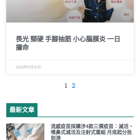
畏光 頸硬 手腳抽筋 小心腦膜炎 一日
攞命
2019年9月16日
1
2
最新文章
流感疫苗採購涉4款三價疫苗：滅活、
噴鼻式減活及注射式重組 月底起分批
到港