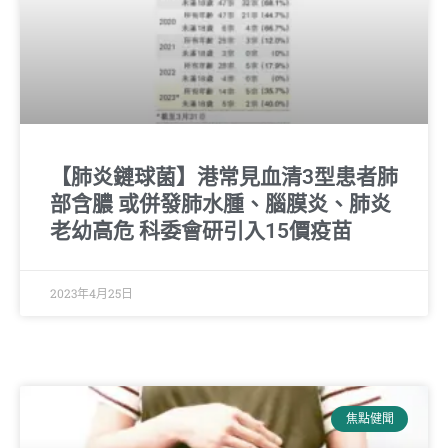
【肺炎鏈球菌】港常見血清3型患者肺
部含膿 或併發肺水腫、腦膜炎、肺炎
老幼高危 科委會研引入15價疫苗
2023年4月25日
焦點健聞