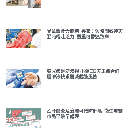
兒童誤食大麻糖 專家：短時間致神志
混沌嘔吐乏力 嚴重可昏迷致命
糖尿病足勿忽視 小傷口3天未癒合紅
腫滲液快求醫減截肢風險
乙肝篩查及治理可預防肝癌 衞生署籲
市民早驗早處理