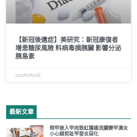
【新冠後遺症】美研究：新冠康復者
增患糖尿風險 料病毒損胰臟 影響分泌
胰島素
2022年3月23日
最新文章
倒甲嵌入甲肉致紅腫痛流膿變甲溝炎
小心錯剪趾甲發炎惡化