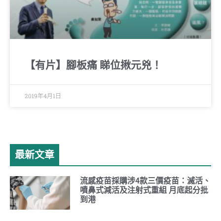
【有片】腳板痛 睇位揪元兇！
2019年4月1日
最新文章
流感疫苗採購涉4款三價疫苗：滅活、
噴鼻式減活及注射式重組 月底起分批
到港