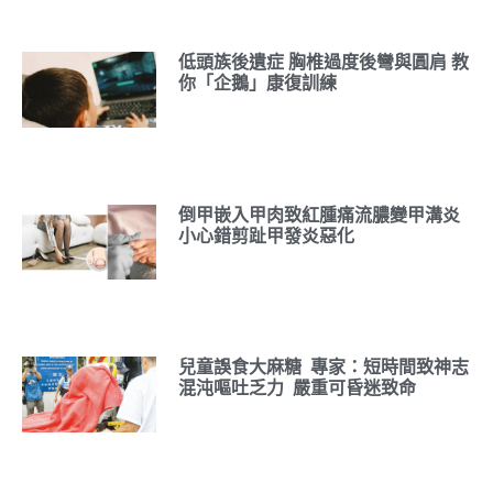
低頭族後遺症 胸椎過度後彎與圓肩 教
你「企鵝」康復訓練
倒甲嵌入甲肉致紅腫痛流膿變甲溝炎
小心錯剪趾甲發炎惡化
兒童誤食大麻糖 專家：短時間致神志
混沌嘔吐乏力 嚴重可昏迷致命