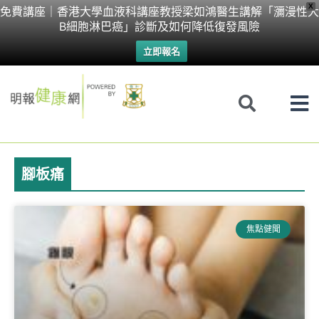
Skip
X
免費講座｜香港大學血液科講座教授梁如鴻醫生講解「瀰漫性大
B細胞淋巴癌」診斷及如何降低復發風險
to
立即報名
content
腳板痛
焦點健聞