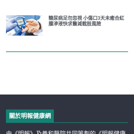
糖尿病足勿忽視 小傷口3天未癒合紅
腫滲液快求醫減截肢風險
關於明報健康網
由《明報》及養和醫院共同策劃的《明報健康