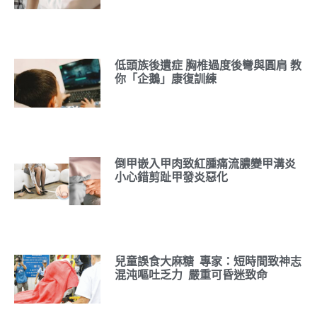
低頭族後遺症 胸椎過度後彎與圓肩 教
你「企鵝」康復訓練
倒甲嵌入甲肉致紅腫痛流膿變甲溝炎
小心錯剪趾甲發炎惡化
兒童誤食大麻糖 專家：短時間致神志
混沌嘔吐乏力 嚴重可昏迷致命