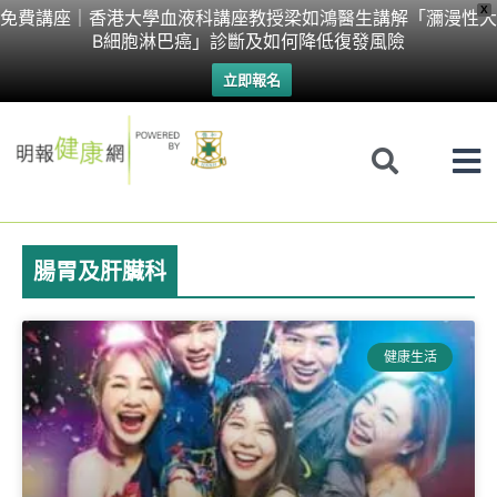
Skip
X
免費講座｜香港大學血液科講座教授梁如鴻醫生講解「瀰漫性大
B細胞淋巴癌」診斷及如何降低復發風險
to
立即報名
content
腸胃及肝臟科
健康生活