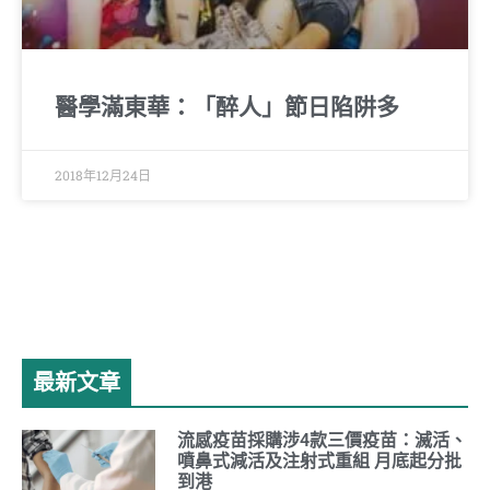
醫學滿東華：「醉人」節日陷阱多
2018年12月24日
最新文章
流感疫苗採購涉4款三價疫苗：滅活、
噴鼻式減活及注射式重組 月底起分批
到港