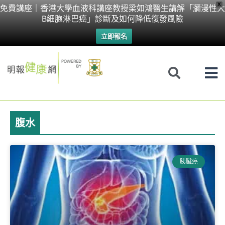
Skip
X
免費講座｜香港大學血液科講座教授梁如鴻醫生講解「瀰漫性大
B細胞淋巴癌」診斷及如何降低復發風險
to
立即報名
content
腹水
胰臟癌