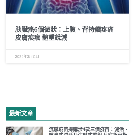
胰臟癌6個徵狀：上腹、背持續疼痛
皮膚痕癢 體重銳減
2024年3月11日
最新文章
流感疫苗採購涉4款三價疫苗：滅活、