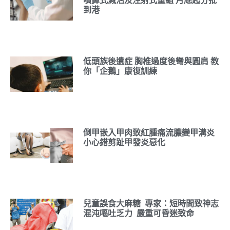
噴鼻式減活及注射式重組 月底起分批
到港
低頭族後遺症 胸椎過度後彎與圓肩 教
你「企鵝」康復訓練
倒甲嵌入甲肉致紅腫痛流膿變甲溝炎
小心錯剪趾甲發炎惡化
兒童誤食大麻糖 專家：短時間致神志
混沌嘔吐乏力 嚴重可昏迷致命