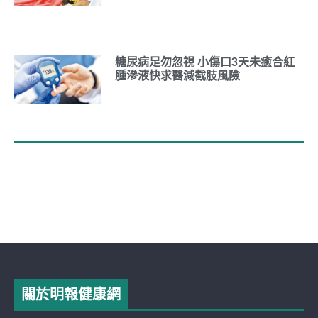
糖尿病足勿忽視 小傷口3天未癒合紅
腫滲液快求醫減截肢風險
關於明報健康網