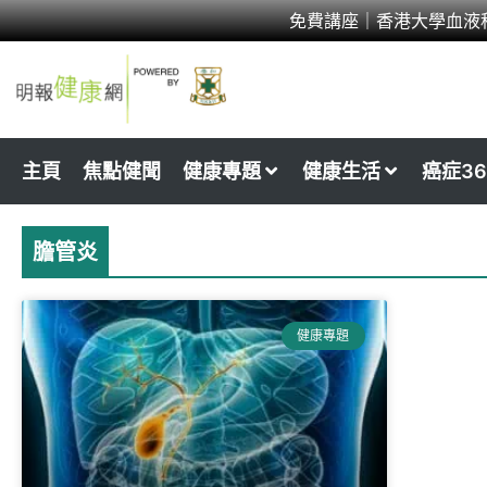
Skip
免費講座｜香港大學血液
to
content
主頁
焦點健聞
健康專題
健康生活
癌症36
膽管炎
健康專題