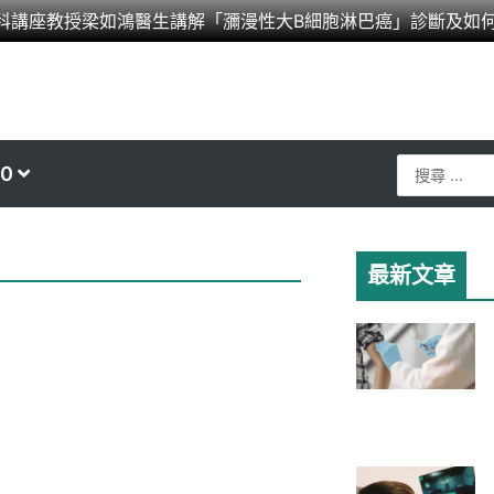
科講座教授梁如鴻醫生講解「瀰漫性大B細胞淋巴癌」診斷及如
Search
0
...
最新文章