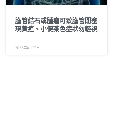
膽管結石或腫瘤可致膽管閉塞
現黃疸、小便茶色症狀勿輕視
2025年4月30日