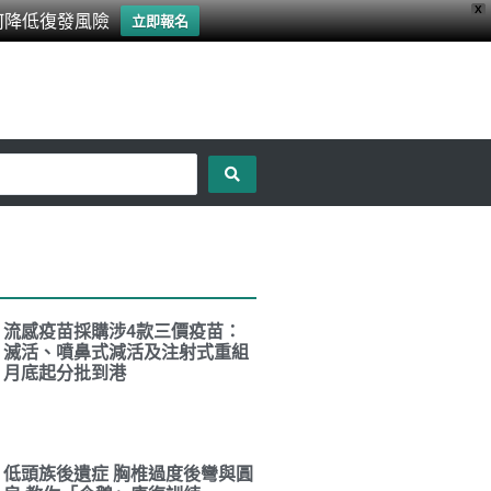
X
何降低復發風險
立即報名
流感疫苗採購涉4款三價疫苗：
滅活、噴鼻式減活及注射式重組
月底起分批到港
低頭族後遺症 胸椎過度後彎與圓