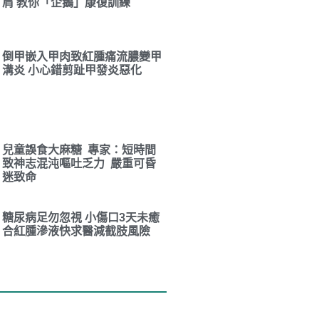
肩 教你「企鵝」康復訓練
倒甲嵌入甲肉致紅腫痛流膿變甲
溝炎 小心錯剪趾甲發炎惡化
兒童誤食大麻糖 專家：短時間
致神志混沌嘔吐乏力 嚴重可昏
迷致命
糖尿病足勿忽視 小傷口3天未癒
合紅腫滲液快求醫減截肢風險