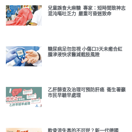
兒童誤食大麻糖 專家：短時間致神志
混沌嘔吐乏力 嚴重可昏迷致命
糖尿病足勿忽視 小傷口3天未癒合紅
腫滲液快求醫減截肢風險
乙肝篩查及治理可預防肝癌 衞生署籲
市民早驗早處理
軟骨流失真的不可逆？新一代德國