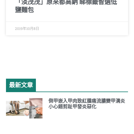
「淡茂茂」原來都高鈉 睇標籤智選低
鹽麵包
2019年10月8日
最新文章
倒甲嵌入甲肉致紅腫痛流膿變甲溝炎
小心錯剪趾甲發炎惡化