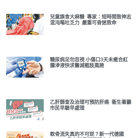
兒童誤食大麻糖 專家：短時間致神志
混沌嘔吐乏力 嚴重可昏迷致命
糖尿病足勿忽視 小傷口3天未癒合紅
腫滲液快求醫減截肢風險
乙肝篩查及治理可預防肝癌 衞生署籲
市民早驗早處理
軟骨流失真的不可逆？新一代德國