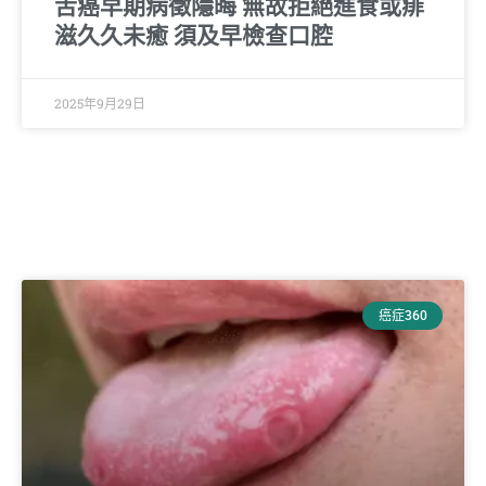
舌癌早期病徵隱晦 無故拒絕進食或痱
滋久久未癒 須及早檢查口腔
2025年9月29日
癌症360