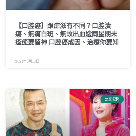
【口腔癌】跟痱滋有不同？口腔潰
瘍、無痛白斑、無故出血逾兩星期未
痊癒要留神 口腔癌成因、治療你要知
2021年5月12日
焦點健聞