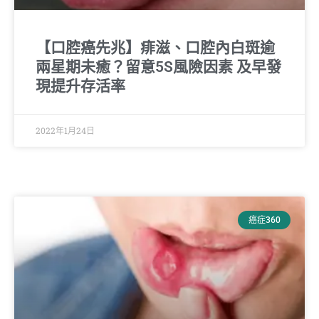
【口腔癌先兆】痱滋、口腔內白斑逾
兩星期未癒？留意5S風險因素 及早發
現提升存活率
2022年1月24日
癌症360