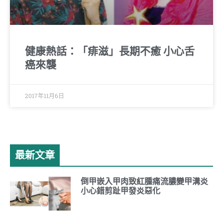
健康熱話：「痱滋」長期不癒 小心舌
癌來襲
2017年11月6日
最新文章
倒甲嵌入甲肉致紅腫痛流膿變甲溝炎
小心錯剪趾甲發炎惡化