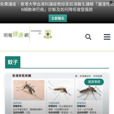
Skip
X
免費講座｜香港大學血液科講座教授梁如鴻醫生講解「瀰漫性大
B細胞淋巴癌」診斷及如何降低復發風險
to
立即報名
content
蚊子
健康專題