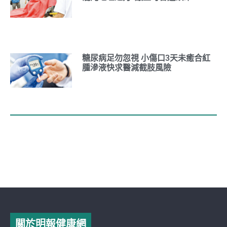
糖尿病足勿忽視 小傷口3天未癒合紅
腫滲液快求醫減截肢風險
關於明報健康網