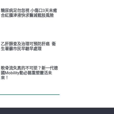
糖尿病足勿忽視 小傷口3天未癒
合紅腫滲液快求醫減截肢風險
乙肝篩查及治理可預防肝癌 衞
生署籲市民早驗早處理
軟骨流失真的不可逆？新一代德
國Mobility動必骼重塑靈活未
來！