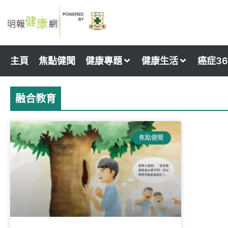
Skip
to
content
主頁
焦點健聞
健康專題
健康生活
癌症36
融合教育
焦點健聞