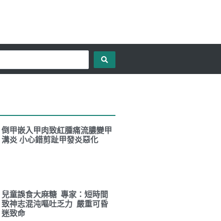
倒甲嵌入甲肉致紅腫痛流膿變甲
溝炎 小心錯剪趾甲發炎惡化
兒童誤食大麻糖 專家：短時間
致神志混沌嘔吐乏力 嚴重可昏
迷致命