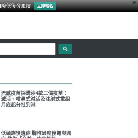
X
何降低復發風險
立即報名
流感疫苗採購涉4款三價疫苗：
滅活、噴鼻式減活及注射式重組
月底起分批到港
低頭族後遺症 胸椎過度後彎與圓