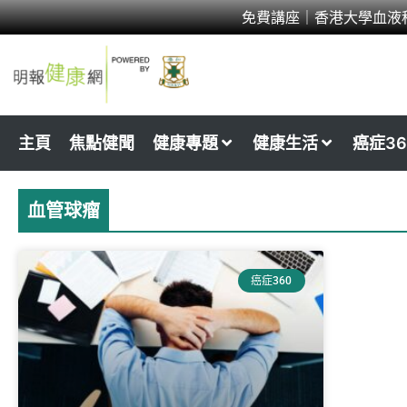
Skip
免費講座｜香港大學血液
to
content
主頁
焦點健聞
健康專題
健康生活
癌症36
血管球瘤
癌症360