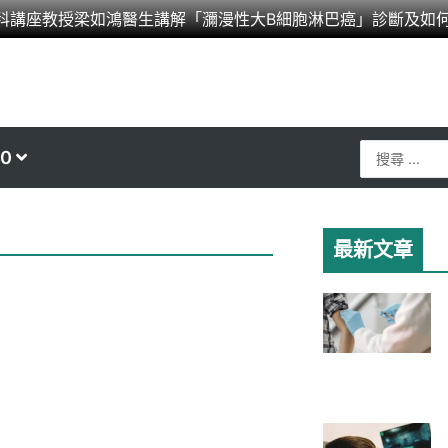
科講座教授梁如鴻醫生講解「瀰漫性大B細胞淋巴癌」診斷及如
Search
0
...
最新文章