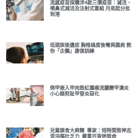
流感疫苗採購涉4款三價疫苗：滅活、
噴鼻式減活及注射式重組 月底起分批
到港
低頭族後遺症 胸椎過度後彎與圓肩 教
你「企鵝」康復訓練
倒甲嵌入甲肉致紅腫痛流膿變甲溝炎
小心錯剪趾甲發炎惡化
兒童誤食大麻糖 專家：短時間致神志
混沌嘔吐乏力 嚴重可昏迷致命