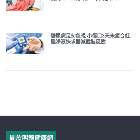
糖尿病足勿忽視 小傷口3天未癒合紅
腫滲液快求醫減截肢風險
關於明報健康網