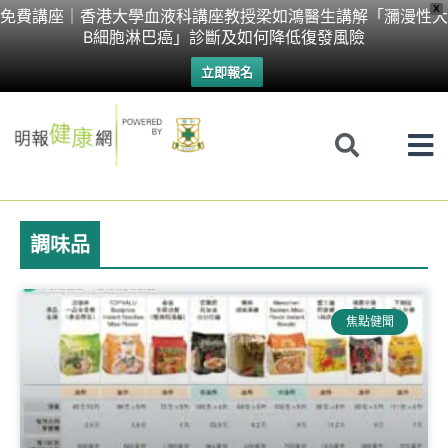
Skip
X
免費講座｜香港大學血液科講座教授梁如鴻醫生講解「瀰漫性大
B細胞淋巴癌」診斷及如何降低復發風險
to
立即報名
content
調味品
焦點健聞