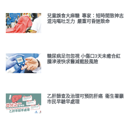
兒童誤食大麻糖 專家：短時間致神志
混沌嘔吐乏力 嚴重可昏迷致命
糖尿病足勿忽視 小傷口3天未癒合紅
腫滲液快求醫減截肢風險
乙肝篩查及治理可預防肝癌 衞生署籲
市民早驗早處理