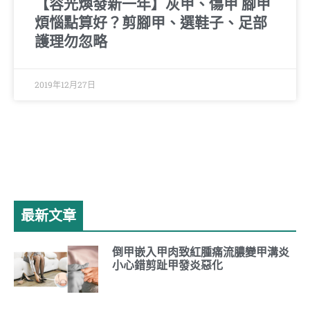
【容光煥發新一年】灰甲、傷甲 腳甲
煩惱點算好？剪腳甲、選鞋子、足部
護理勿忽略
2019年12月27日
最新文章
倒甲嵌入甲肉致紅腫痛流膿變甲溝炎
小心錯剪趾甲發炎惡化